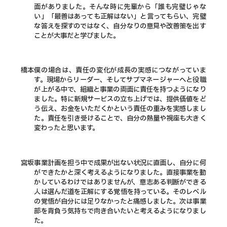
面がありました。そんな時に先輩から「誰も完璧じゃな
い」「最善はあっても正解はない」と言ってもらい、完璧
な答えを探すのではなく、自分なりの意見や改善策を出す
ことが大事だと学びました。
橋本
僕の場合は、責任の変化が成長の実感につながっていま
す。現場からリーダー、そしてサブマネージャーへと役職
が上がる中で、組織と事業の両面に責任を持つようになり
ました。特に新規サービスの立ち上げでは、提供価値をど
う伝え、お金をいただくかという責任の重みを実感しまし
た。責任を引き受けることで、自分の熱量や視座も大きく
変わったと思います。
宮坂
事業計画を担う中で成果が出ない状況に直面し、自分に何
ができたかと深く考えるようになりました。直接事業を動
かしているわけではありませんが、意志ある判断ができる
人は選んだ道を正解にする覚悟を持っている。そのレベル
の覚悟が自分には足りなかったと痛感しました。次は事業
部を背負う気持ちで向き合いたいと考えるようになりまし
た。