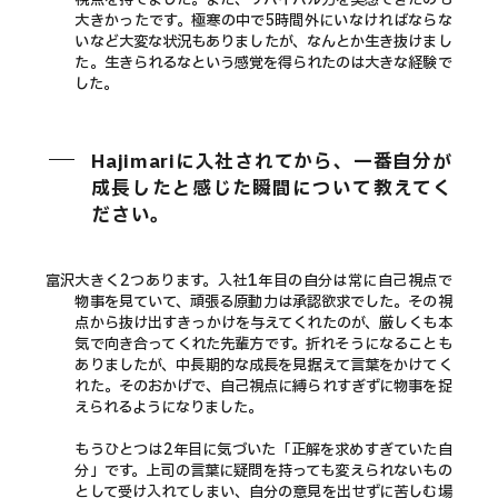
大きかったです。極寒の中で5時間外にいなければならな
いなど大変な状況もありましたが、なんとか生き抜けまし
た。生きられるなという感覚を得られたのは大きな経験で
した。
Hajimariに入社されてから、一番自分が
成長したと感じた瞬間について教えてく
ださい。
富沢
大きく2つあります。入社1年目の自分は常に自己視点で
物事を見ていて、頑張る原動力は承認欲求でした。その視
点から抜け出すきっかけを与えてくれたのが、厳しくも本
気で向き合ってくれた先輩方です。折れそうになることも
ありましたが、中長期的な成長を見据えて言葉をかけてく
れた。そのおかげで、自己視点に縛られすぎずに物事を捉
えられるようになりました。
もうひとつは2年目に気づいた「正解を求めすぎていた自
分」です。上司の言葉に疑問を持っても変えられないもの
として受け入れてしまい、自分の意見を出せずに苦しむ場