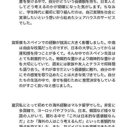
激を受ける中で、自分がどういう価値観を持ち、日本人と
してどう考えるのかが明確になった気がします。ちなみ
に、学生時代に最初に取り組んだのは、自己実現を社会に
実装したいという想いから始めたシェアハウスのサービス
でした。
宮坂
僕もスペインでの経験が就活に大きく影響しました。中高
は自由な校風だったのですが、日本の大学に入ってからは
違和感を持つことが多くて。そんな中でのスペイン生活は
とても刺激的でした。物質的な豊かさより精神的な豊かさ
を大切にしていて、週末には家族や友人とテラスで何時間
も語り合う。それが幸せだという価値観に触れ、自分の中
にその感覚を取り込めたことは大きな気づきでした。自分
たちの生活の中で、幸せを掴むために意思決定をしている
のがすごく良いなと感じました。
富沢
私にとって初めての海外経験はマルタ留学でした。非常に
多国籍で、ヨーロッパやブラジル、日本、韓国など様々な
国の人がいて、関わる中で「これは日本的な価値観なん
だ」とか「海外の人はこう考えるんだ」といった客観的な
視点を持てました。また、サバイバル力を実感できたのも