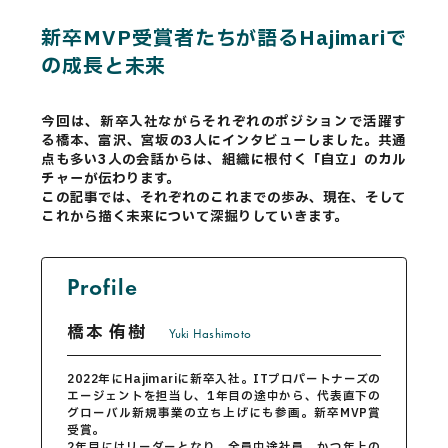
CAREERS
新卒MVP受賞者たちが語るHajimariで
CONTACT
の成長と未来
今回は、新卒入社ながらそれぞれのポジションで活躍す
る橋本、富沢、宮坂の3人にインタビューしました。共通
Privacy Policy
点も多い3人の会話からは、組織に根付く「自立」のカル
チャーが伝わります。
Security Action
この記事では、それぞれのこれまでの歩み、現在、そして
これから描く未来について深掘りしていきます。
Profile
橋本 侑樹
Yuki Hashimoto
2022年にHajimariに新卒入社。ITプロパートナーズの
エージェントを担当し、1年目の途中から、代表直下の
グローバル新規事業の立ち上げにも参画。新卒MVP賞
受賞。
2年目にはリーダーとなり、全員中途社員、かつ年上の