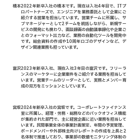
橋本
2022年新卒入社の橋本です。現在は入社4年目で、ITプ
ロパートナーズで、エンジニアを業務委託として企業にご
紹介する営業を担当しています。営業チームに所属し、サ
ブマネージャーとして2チームを統括しながら、新規サー
ビスの開発にも携わり、面談録画の自動議事録化や企業ご
とのフォーマット出力など、業務の自動化ツールを開発中
です。総会資料の作成や10周年ロゴのデザインなど、デ
ザイン関連業務も担っています。
富沢
2023年新卒入社、現在入社3年目の富沢です。フリーラ
ンスのマーケターに企業案件をご紹介する業務を担当して
います。営業チームのリーダーとして、実務とメンバー育
成の双方をミッションとしています。
宮坂
2024年新卒入社の宮坂です。コーポレートファイナンス
室に所属し、経理・労務・総務などのバックオフィス機能
が集約された部門で、主に経営企画に近い業務を担当して
います。民間事業全体の事業計画策定、年間の予実管理、
ボードメンバーや外部株主向けレポートの作成を上長と2
名体制で推進しており、事業部の数値モニタリング体制の