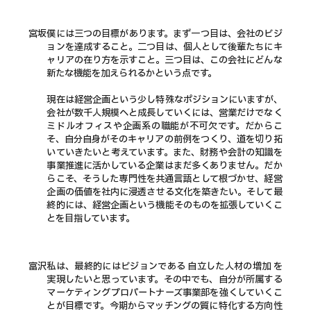
宮坂
僕には三つの目標があります。まず一つ目は、会社のビジ
ョンを達成すること。二つ目は、個人として後輩たちにキ
ャリアの在り方を示すこと。三つ目は、この会社にどんな
新たな機能を加えられるかという点です。
現在は経営企画という少し特殊なポジションにいますが、
会社が数千人規模へと成長していくには、営業だけでなく
ミドルオフィスや企画系の職能が不可欠です。だからこ
そ、自分自身がそのキャリアの前例をつくり、道を切り拓
いていきたいと考えています。また、財務や会計の知識を
事業推進に活かしている企業はまだ多くありません。だか
らこそ、そうした専門性を共通言語として根づかせ、経営
企画の価値を社内に浸透させる文化を築きたい。そして最
終的には、経営企画という機能そのものを拡張していくこ
とを目指しています。
富沢
私は、最終的にはビジョンである 自立した人材の増加 を
実現したいと思っています。その中でも、自分が所属する
マーケティングプロパートナーズ事業部を強くしていくこ
とが目標です。今期からマッチングの質に特化する方向性