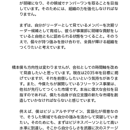
が明確になり、その領域でナンバーワンを取ることを目指
しています。そのためには、組織の力を強化しなければな
りません。
まずは、自分がリーダーとして見ているメンバーを次期リ
ーダー候補として育成し、彼らが事業部に明確な貢献をし
ていると自他ともに認められる状態をつくること。そのう
えで、個々が持つ強みを掛け合わせ、全員が輝ける組織を
つくりたいと考えています。
橋本
僕も方向性は変わりませんが、会社としての時間軸を改め
て見直したいと思っています。現在は2035年を目標に掲
げていますが、それを前倒ししたいという気持ちがありま
す。また、今僕たちが展開しているフリーランス事業は、
他社が先行してつくった市場です。本当に偉大な会社を目
指すのであれば、僕たち自身が自立支援の新たな市場を創
造していかなければならないと感じています。
例えば、僕はビジュアルやデザイン、言語化が得意なの
で、そうした領域でも自分の強みを活かして突破していき
たい。そのためにも、まずはビジネスパーソンとして高い
水準に到達し、そこから自分らしさを武器に次のステージ