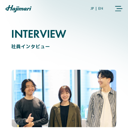
JP
|
EN
INTERVIEW
I
N
T
E
R
V
I
E
W
COMPANY
社員インタビュー
SERVICES
NEWS
USER’S VOICE
MEMBERS