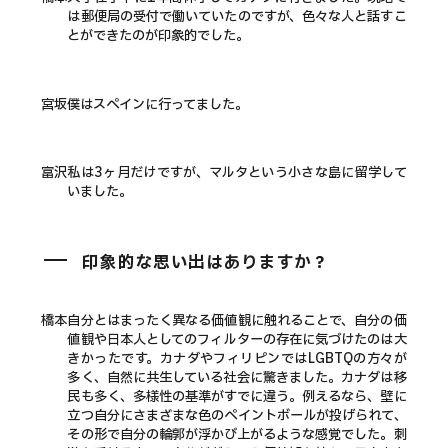
は郵便局の受付で働いていたのですが、色々な人と話すこ
とができたのが印象的でした。
宮坂
僕はスペインに行ってました。
富沢
私は3ヶ月だけですが、マルタという小さな島に留学して
いました。
印象的な思い出はありますか？
橋本
自分とはまったく異なる価値観に触れることで、自分の価
値観や日本人としてのフィルターの存在に気づけたのは大
きかったです。カナダやフィリピンではLGBTQの方々が
多く、自然に共生している社会に驚きました。カナダは移
民も多く、多様性の基準がすでに違う。例えるなら、壁に
立つ自分にさまざまな色のペイントボールが投げられて、
その形で自分の輪郭が浮かび上がるような感覚でした。刺