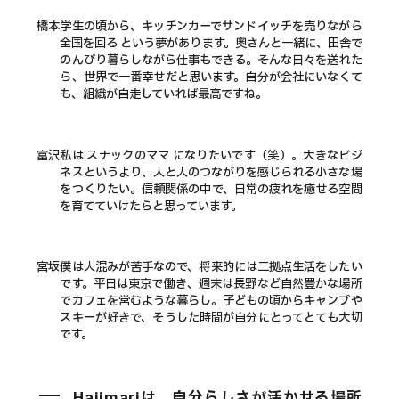
橋本
学生の頃から、キッチンカーでサンドイッチを売りながら
全国を回る という夢があります。奥さんと一緒に、田舎で
のんびり暮らしながら仕事もできる。そんな日々を送れた
ら、世界で一番幸せだと思います。自分が会社にいなくて
も、組織が自走していれば最高ですね。
富沢
私は スナックのママ になりたいです（笑）。大きなビジ
ネスというより、人と人のつながりを感じられる小さな場
をつくりたい。信頼関係の中で、日常の疲れを癒せる空間
を育てていけたらと思っています。
宮坂
僕は人混みが苦手なので、将来的には二拠点生活をしたい
です。平日は東京で働き、週末は長野など自然豊かな場所
でカフェを営むような暮らし。子どもの頃からキャンプや
スキーが好きで、そうした時間が自分にとってとても大切
です。
Hajimariは、自分らしさが活かせる場所