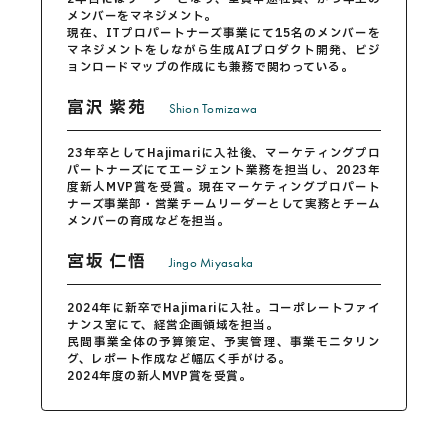
メンバーをマネジメント。
現在、ITプロパートナーズ事業にて15名のメンバーを
マネジメントをしながら生成AIプロダクト開発、ビジ
ョンロードマップの作成にも兼務で関わっている。
富沢 紫苑
Shion Tomizawa
23年卒としてHajimariに入社後、マーケティングプロ
パートナーズにてエージェント業務を担当し、2023年
度新人MVP賞を受賞。現在マーケティングプロパート
ナーズ事業部・営業チームリーダーとして実務とチーム
メンバーの育成などを担当。
宮坂 仁悟
Jingo Miyasaka
2024年に新卒でHajimariに入社。コーポレートファイ
ナンス室にて、経営企画領域を担当。
民間事業全体の予算策定、予実管理、事業モニタリン
グ、レポート作成など幅広く手がける。
2024年度の新人MVP賞を受賞。