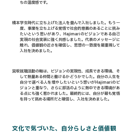
ちの温度感です。
橋本
学生時代に立ち上げた法人を畳んで入社しました。もう一
度、事業を立ち上げる覚悟で社会的意義のあることに挑み
たいという思いがあり、Hajimariのビジョンである自己
実現の社会実装に強く共感しました。代表のメッセージに
触れ、価値観の近さを確信し、思想の一致度を最重視して
入社を決めました。
宮坂
就職活動の軸は、ビジョンの実現性、成長できる環境、そ
して熱量ある仲間と働けるかどうかでした。自分の人生を
自分で選べる人を増やしたいという想いがHajimariのビ
ジョンと重なり、さらに部活のように熱中できる環境があ
る点にも強く惹かれました。最終的には、自分が最も覚悟
を持って挑める場所だと確信し、入社を決めました。
文化で気づいた、自分らしさと価値観