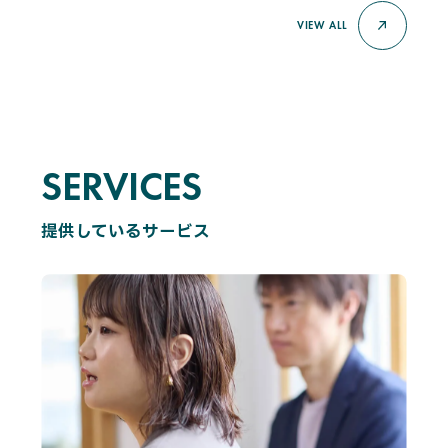
VIEW ALL
SERVICES
S
E
R
V
I
C
E
S
提供しているサービス