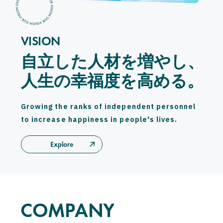
CAREERS
CONTACT
VISION
自立した人材を増やし、
自立した人材を増やし、
Privacy Policy
人生の幸福度を高める。
人生の幸福度を高める。
Security Action
G
r
o
w
i
n
g
t
h
e
r
a
n
k
s
o
f
i
n
d
e
p
e
n
d
e
n
t
p
e
r
s
o
n
n
e
l
t
o
i
n
c
r
e
a
s
e
h
a
p
p
i
n
e
s
s
i
n
p
e
o
p
l
e
'
s
l
i
v
e
s
.
Explore
COMPANY
C
O
M
P
A
N
Y