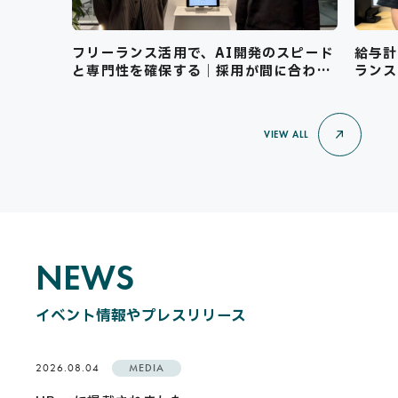
フリーランス活用で、AI開発のスピード
給与計
と専門性を確保する｜採用が間に合わな
ランス
い局面の乗り越え方
VIEW ALL
NEWS
N
E
W
S
イベント情報やプレスリリース
2026.08.04
MEDIA