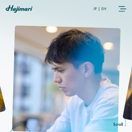
JP
|
EN
COMPANY
SERVICES
NEWS
USER’S VOICE
MEMBERS
Scroll