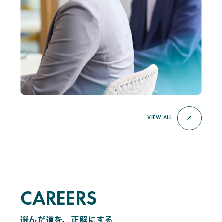
VIEW ALL
CAREERS
C
A
R
E
E
R
S
選んだ道を、正解にする