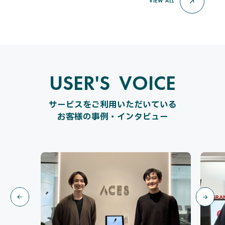
VIEW ALL
USER'S VOICE
U
S
E
R
'
S
V
O
I
C
E
サービスをご利用いただいている
お客様の事例・インタビュー