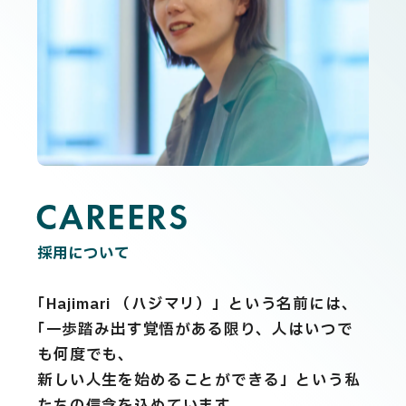
CAREERS
C
A
R
E
E
R
S
採用について
「Hajimari （ハジマリ）」という名前には、
「一歩踏み出す覚悟がある限り、人はいつで
も何度でも、
新しい人生を始めることができる」という私
たちの信念を込めています。