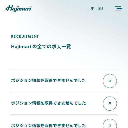
JP
|
EN
RECRUITMENT
R
E
C
R
U
I
T
M
E
N
T
COMPANY
Hajimari の全ての求人一覧
SERVICES
NEWS
ポジション情報を取得できませんでした
USER’S VOICE
ポジション情報を取得できませんでした
MEMBERS
ポジション情報を取得できませんでした