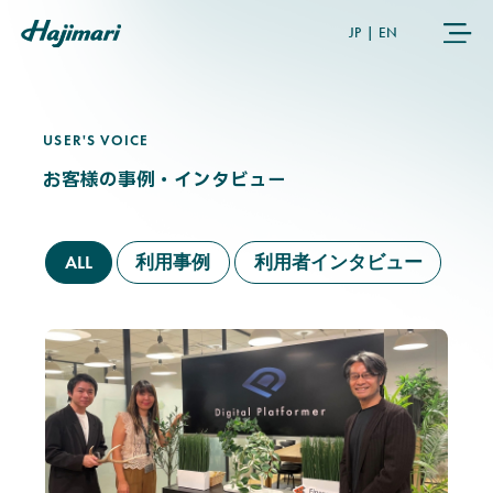
JP
|
EN
USER'S VOICE
U
S
E
R
'
S
V
O
I
C
E
COMPANY
お客様の事例・インタビュー
SERVICES
ALL
利用事例
利用者インタビュー
NEWS
USER’S VOICE
MEMBERS