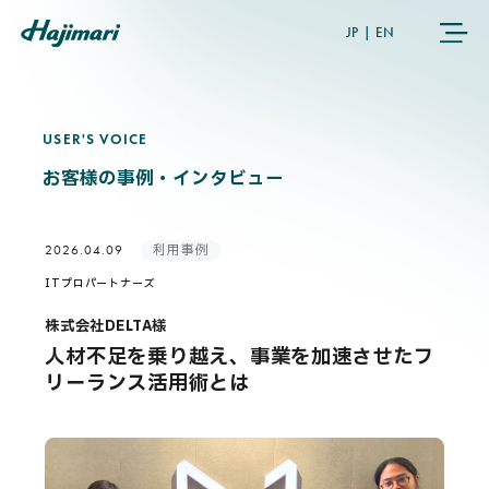
JP
|
EN
USER'S VOICE
U
S
E
R
'
S
V
O
I
C
E
COMPANY
お客様の事例・インタビュー
SERVICES
利用事例
2026.04.09
NEWS
ITプロパートナーズ
株式会社DELTA様
USER’S VOICE
人材不足を乗り越え、事業を加速させたフ
リーランス活用術とは
MEMBERS