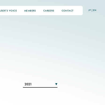
JP
|
EN
USER’S VOICE
MEMBERS
CAREERS
CONTACT
2021