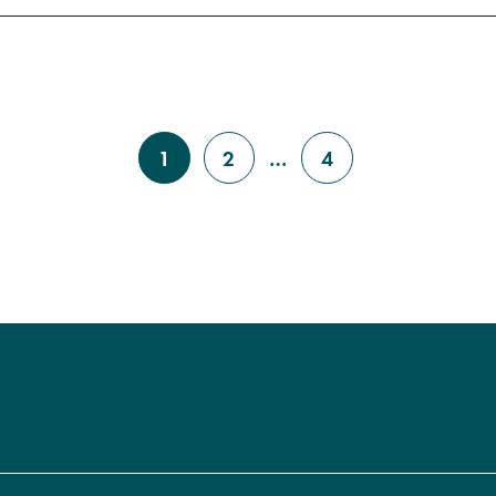
1
2
…
4