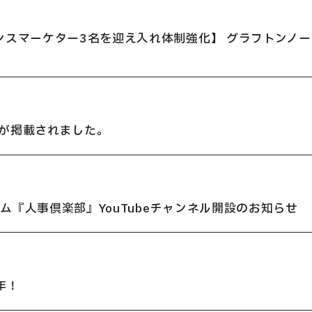
ンスマーケター3名を迎え入れ体制強化】 グラフトンノ
E
記事が掲載されました。
ム『人事倶楽部』YouTubeチャンネル開設のお知らせ
年！