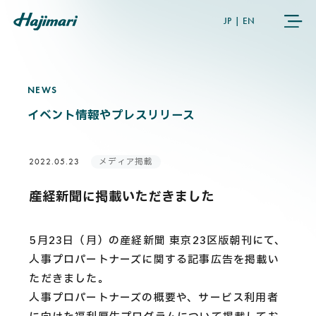
JP
|
EN
NEWS
N
E
W
S
COMPANY
イベント情報やプレスリリース
SERVICES
メディア掲載
2022.05.23
NEWS
産経新聞に掲載いただきました
USER’S VOICE
5月23日（月）の産経新聞 東京23区版朝刊にて、
人事プロパートナーズに関する記事広告を掲載い
MEMBERS
ただきました。
人事プロパートナーズの概要や、サービス利用者