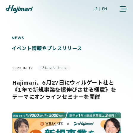
JP
|
EN
NEWS
N
E
W
S
COMPANY
イベント情報やプレスリリース
SERVICES
プレスリリース
2023.06.19
NEWS
Hajimari、6月27日にウィルゲート社と
《1年で新規事業を爆伸びさせる極意》を
USER’S VOICE
テーマにオンラインセミナーを開催
MEMBERS