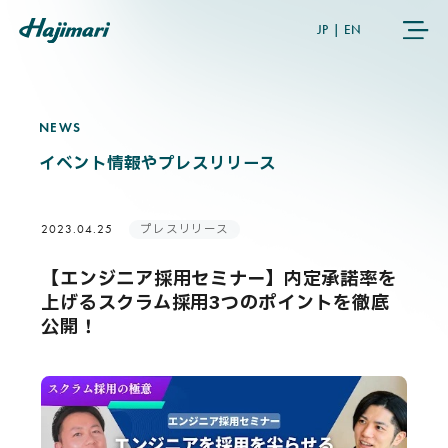
JP
|
EN
NEWS
N
E
W
S
COMPANY
イベント情報やプレスリリース
SERVICES
プレスリリース
2023.04.25
NEWS
【エンジニア採用セミナー】内定承諾率を
上げるスクラム採用3つのポイントを徹底
USER’S VOICE
公開！
MEMBERS