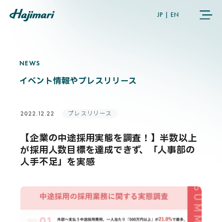
JP
|
EN
NEWS
N
E
W
S
COMPANY
イベント情報やプレスリリース
SERVICES
プレスリリース
2022.12.22
NEWS
【企業の中途採用実態を調査！】半数以上
が採用人数目標を達成できず、「人事部の
USER’S VOICE
人手不足」を実感
MEMBERS