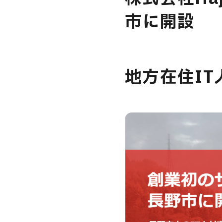
市に開設
USER’S VOIC
地方在住I
MEMBERS
CAREERS
CONTACT