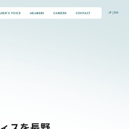
JP
|
EN
USER’S VOICE
MEMBERS
CAREERS
CONTACT
フィスを長野