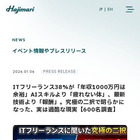
JP
|
EN
NEWS
N
E
W
S
COMPANY
イベント情報やプレスリリース
SERVICES
PRESS RELEASE
2026.01.06
NEWS
ITフリーランス38%が「年収1000万円は
余裕」AIスキルより「疲れない体」、最新
USER’S VOICE
技術より「報酬」。究極の二択で明らかに
なった、実は過酷な現実【600名調査】
MEMBERS