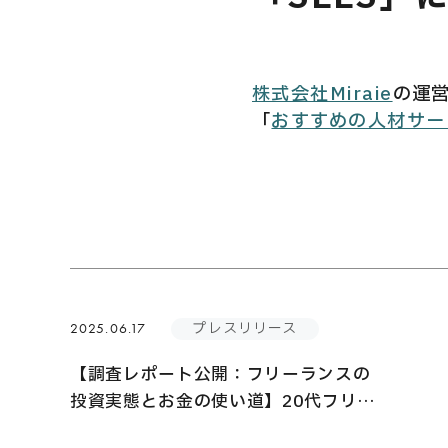
USER’S VOIC
株式会社Miraie
の運
「
おすすめの人材サー
MEMBERS
CAREERS
プレスリリース
2025.06.17
【調査レポート公開：フリーランスの
CONTACT
投資実態とお金の使い道】20代フリー
ランスの75%が資産運用実施、若い世