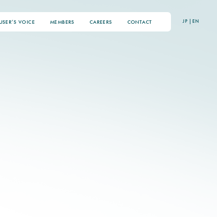
JP
|
EN
USER’S VOICE
MEMBERS
CAREERS
CONTACT