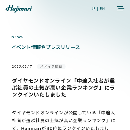
JP
|
EN
NEWS
N
E
W
S
COMPANY
イベント情報やプレスリリース
SERVICES
メディア掲載
2025.03.17
NEWS
ダイヤモンドオンライン「中途入社者が選
ぶ社員の士気が高い企業ランキング」にラ
USER’S VOICE
ンクインいたしました
MEMBERS
ダイヤモンドオンラインが公開している「中途入
社者が選ぶ社員の士気が高い企業ランキング」に
て、Hajimariが40位にランクインいたしまし