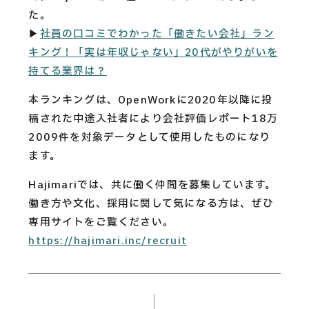
CAREERS
た。
▶︎
社員の口コミでわかった「働きたい会社」ラン
CONTACT
キング！「実は年収じゃない」20代がやりがいを
持てる業界は？
本ランキングは、OpenWorkに2020年以降に投
Privacy Policy
稿された中途入社者により会社評価レポート18万
Security Action
2009件を対象データとして使用したものになり
ます。
Hajimariでは、共に働く仲間を募集しています。
働き方や文化、採用に関して気になる方は、ぜひ
専用サイトをご覧ください。
https://hajimari.inc/recruit