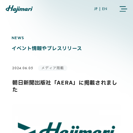
JP
|
EN
NEWS
N
E
W
S
COMPANY
イベント情報やプレスリリース
SERVICES
メディア掲載
2024.06.05
NEWS
朝日新聞出版社「AERA」に掲載されまし
た
USER’S VOICE
MEMBERS