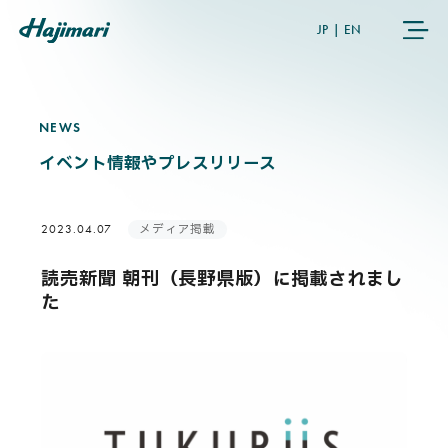
JP
|
EN
NEWS
N
E
W
S
COMPANY
イベント情報やプレスリリース
SERVICES
メディア掲載
2023.04.07
NEWS
読売新聞 朝刊（長野県版）に掲載されまし
た
USER’S VOICE
MEMBERS