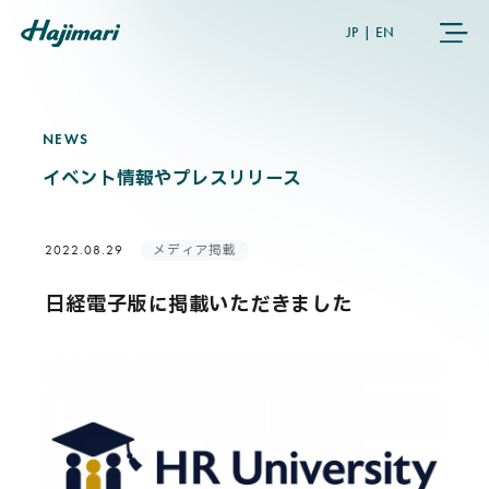
JP
|
EN
NEWS
N
E
W
S
COMPANY
イベント情報やプレスリリース
SERVICES
メディア掲載
2022.08.29
NEWS
日経電子版に掲載いただきました
USER’S VOICE
MEMBERS