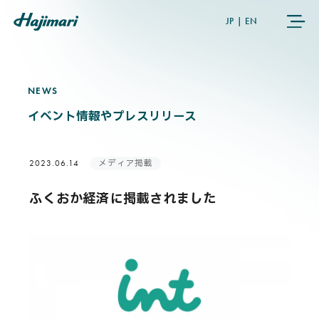
JP
|
EN
NEWS
N
E
W
S
COMPANY
イベント情報やプレスリリース
SERVICES
メディア掲載
2023.06.14
NEWS
ふくおか経済に掲載されました
USER’S VOICE
MEMBERS