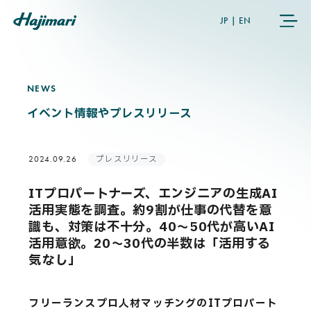
JP
|
EN
NEWS
N
E
W
S
COMPANY
イベント情報やプレスリリース
SERVICES
プレスリリース
2024.09.26
NEWS
ITプロパートナーズ、エンジニアの生成AI
活用実態を調査。約9割が仕事の代替を意
USER’S VOICE
識も、対策は不十分。40〜50代が高いAI
活用意欲。20〜30代の半数は「活用する
気なし」
MEMBERS
フリーランスプロ人材マッチングのITプロパート