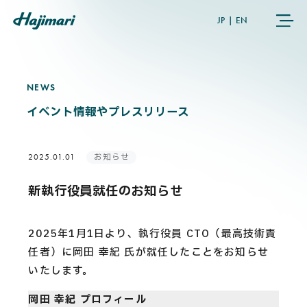
JP
|
EN
NEWS
N
E
W
S
COMPANY
イベント情報やプレスリリース
SERVICES
お知らせ
2025.01.01
NEWS
新執行役員就任のお知らせ
USER’S VOICE
2025年1月1日より、執行役員 CTO（最高技術責
任者）に岡田 幸紀 氏が就任したことをお知らせ
MEMBERS
いたします。
岡田 幸紀 プロフィール