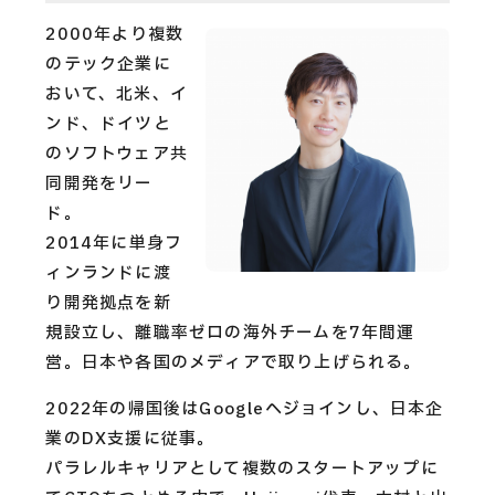
CAREERS
2000年より複数
CONTACT
のテック企業に
おいて、北米、イ
ンド、ドイツと
のソフトウェア共
Privacy Policy
同開発をリー
Security Action
ド。
2014年に単身フ
ィンランドに渡
り開発拠点を新
規設立し、離職率ゼロの海外チームを7年間運
営。日本や各国のメディアで取り上げられる。
2022年の帰国後はGoogleへジョインし、日本企
業のDX支援に従事。
パラレルキャリアとして複数のスタートアップに