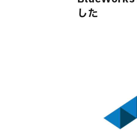
した
USER’S VOIC
MEMBERS
CAREERS
CONTACT