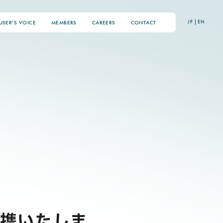
JP
|
EN
USER’S VOICE
MEMBERS
CAREERS
CONTACT
提携いたしま