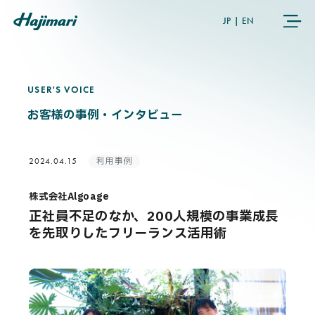
JP
|
EN
USER'S VOICE
U
S
E
R
'
S
V
O
I
C
E
COMPANY
お客様の事例・インタビュー
SERVICES
利用事例
2024.04.15
NEWS
株式会社Algoage
正社員不足のなか、200人規模の事業成長
USER’S VOICE
を先取りしたフリーランス活用術
MEMBERS