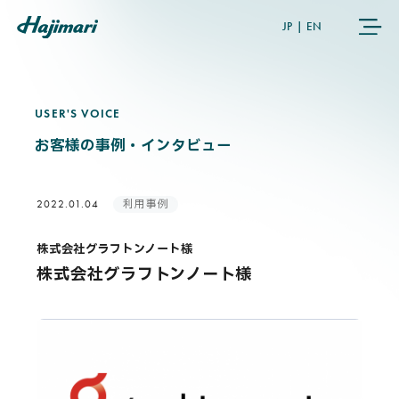
JP
|
EN
USER'S VOICE
U
S
E
R
'
S
V
O
I
C
E
COMPANY
お客様の事例・インタビュー
SERVICES
利用事例
2022.01.04
NEWS
株式会社グラフトンノート様
株式会社グラフトンノート様
USER’S VOICE
MEMBERS