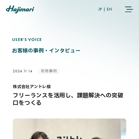
JP
|
EN
USER'S VOICE
U
S
E
R
'
S
V
O
I
C
E
COMPANY
お客様の事例・インタビュー
SERVICES
利用事例
2024.11.14
NEWS
株式会社アントレ様
フリーランスを活用し、課題解決への突破
USER’S VOICE
口をつくる
MEMBERS