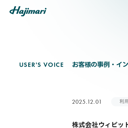
USER'S V
COMPANY
お客様の事例・イ
U
S
E
R
'
S
V
O
I
C
E
SERVICES
利
2025.12.01
NEWS
株式会社ウィビッ