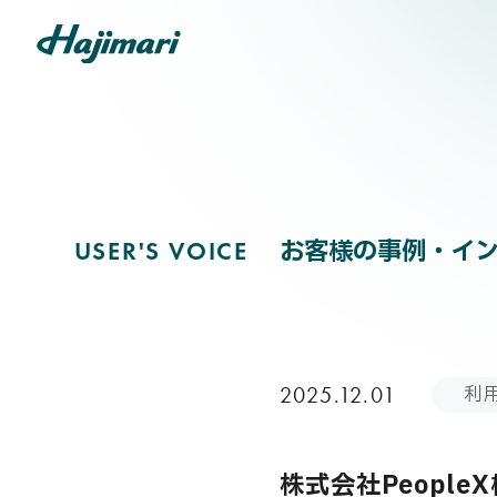
USER'S V
COMPANY
お客様の事例・イ
U
S
E
R
'
S
V
O
I
C
E
SERVICES
利
2025.12.01
NEWS
株式会社PeopleX