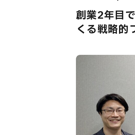
創業2年目
USER’S VOIC
くる戦略的
MEMBERS
CAREERS
CONTACT