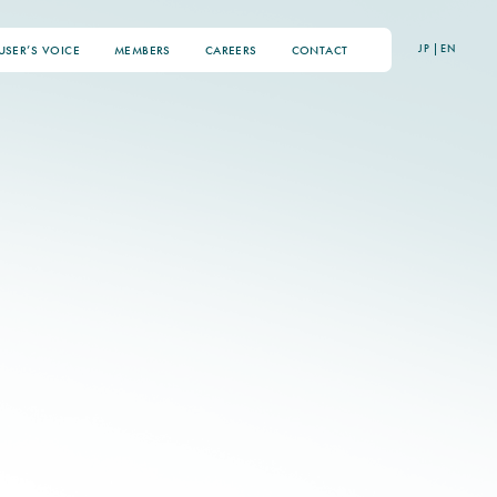
JP
|
EN
USER’S VOICE
MEMBERS
CAREERS
CONTACT