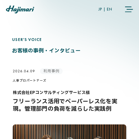
JP
|
EN
USER'S VOICE
U
S
E
R
'
S
V
O
I
C
E
COMPANY
お客様の事例・インタビュー
SERVICES
利用事例
2026.04.09
NEWS
人事プロパートナーズ
株式会社EPコンサルティングサービス様
USER’S VOICE
フリーランス活用でペーパーレス化を実
現。管理部門の負荷を減らした実践例
MEMBERS