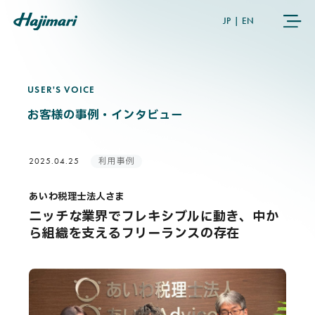
JP
|
EN
USER'S VOICE
U
S
E
R
'
S
V
O
I
C
E
COMPANY
お客様の事例・インタビュー
SERVICES
利用事例
2025.04.25
NEWS
あいわ税理士法人さま
ニッチな業界でフレキシブルに動き、中か
USER’S VOICE
ら組織を支えるフリーランスの存在
MEMBERS