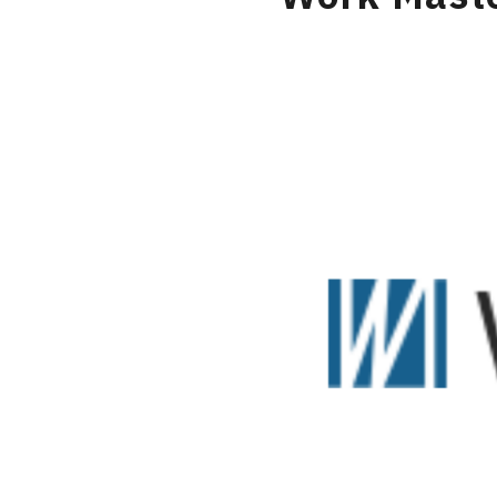
USER’S VOIC
MEMBERS
CAREERS
CONTACT