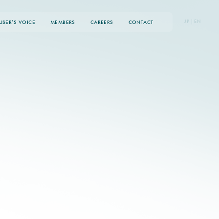
JP
|
EN
USER’S VOICE
MEMBERS
CAREERS
CONTACT