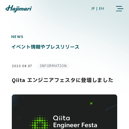
JP
|
EN
NEWS
N
E
W
S
COMPANY
イベント情報やプレスリリース
SERVICES
INFORMATION
2023.08.07
NEWS
Qiita エンジニアフェスタに登壇しました
USER’S VOICE
MEMBERS