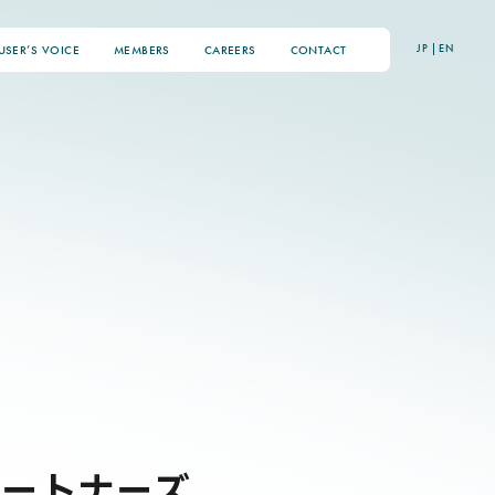
JP
|
EN
USER’S VOICE
MEMBERS
CAREERS
CONTACT
パートナーズ