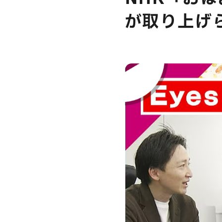
が取り上げ
USER’S VOIC
MEMBERS
CAREERS
CONTACT