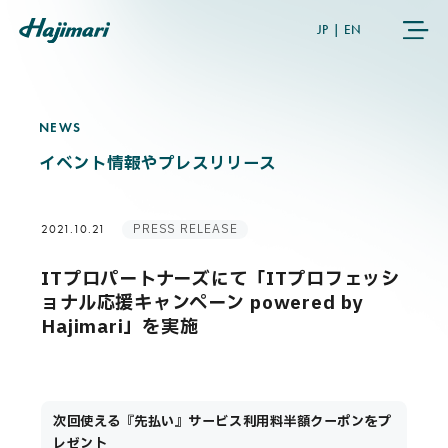
JP
|
EN
NEWS
N
E
W
S
COMPANY
イベント情報やプレスリリース
SERVICES
PRESS RELEASE
2021.10.21
NEWS
ITプロパートナーズにて「ITプロフェッシ
ョナル応援キャンペーン powered by
USER’S VOICE
Hajimari」を実施
MEMBERS
次回使える『先払い』サービス利用料半額クーポンをプ
レゼント