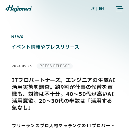
JP
|
EN
NEWS
N
E
W
S
COMPANY
イベント情報やプレスリリース
SERVICES
PRESS RELEASE
2024.09.26
NEWS
ITプロパートナーズ、エンジニアの生成AI
活用実態を調査。約9割が仕事の代替を意
USER’S VOICE
識も、対策は不十分。40〜50代が高いAI
活用意欲。20〜30代の半数は「活用する
気なし」
MEMBERS
フリーランスプロ人材マッチングのITプロパート