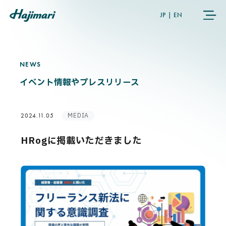
JP
|
EN
NEWS
N
E
W
S
COMPANY
イベント情報やプレスリリース
SERVICES
MEDIA
2024.11.05
NEWS
HRogに掲載いただきました
USER’S VOICE
MEMBERS