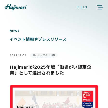
JP
|
EN
NEWS
N
E
W
S
COMPANY
イベント情報やプレスリリース
SERVICES
INFORMATION
2024.12.05
NEWS
Hajimariが2025年版「働きがい認定企
業」として選出されました
USER’S VOICE
MEMBERS