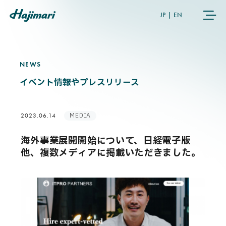
JP
|
EN
NEWS
N
E
W
S
COMPANY
イベント情報やプレスリリース
SERVICES
MEDIA
2023.06.14
NEWS
海外事業展開開始について、日経電子版
他、複数メディアに掲載いただきました。
USER’S VOICE
MEMBERS