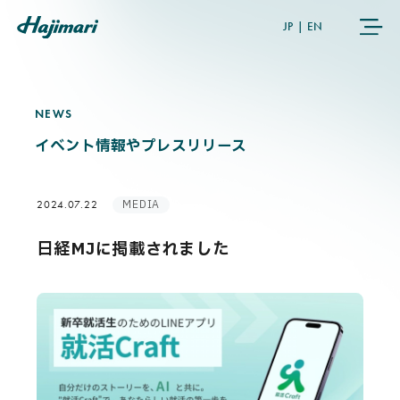
JP
|
EN
NEWS
N
E
W
S
COMPANY
イベント情報やプレスリリース
SERVICES
MEDIA
2024.07.22
NEWS
日経MJに掲載されました
USER’S VOICE
MEMBERS