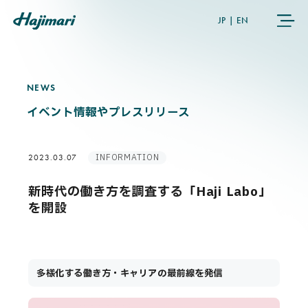
JP
|
EN
NEWS
N
E
W
S
COMPANY
イベント情報やプレスリリース
SERVICES
INFORMATION
2023.03.07
NEWS
新時代の働き方を調査する「Haji Labo」
を開設
USER’S VOICE
MEMBERS
多様化する働き方・キャリアの最前線を発信