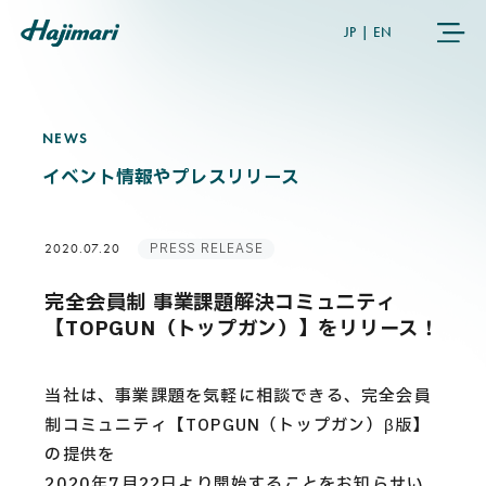
JP
|
EN
NEWS
N
E
W
S
COMPANY
イベント情報やプレスリリース
SERVICES
PRESS RELEASE
2020.07.20
NEWS
完全会員制 事業課題解決コミュニティ
【TOPGUN（トップガン）】をリリース！
USER’S VOICE
当社は、事業課題を気軽に相談できる、完全会員
MEMBERS
制コミュニティ【TOPGUN（トップガン）β版】
の提供を
2020年7月22日より開始することをお知らせい