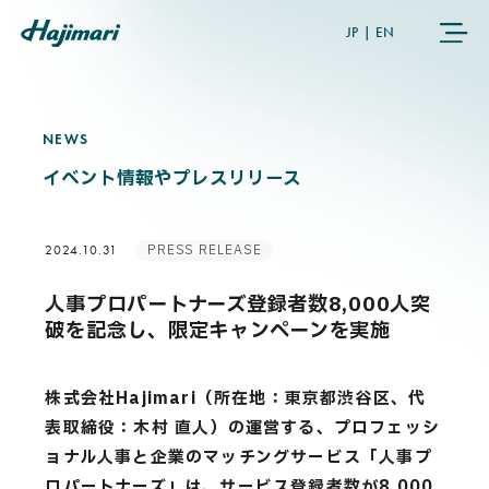
JP
|
EN
NEWS
N
E
W
S
COMPANY
イベント情報やプレスリリース
SERVICES
PRESS RELEASE
2024.10.31
NEWS
人事プロパートナーズ登録者数8,000人突
破を記念し、限定キャンペーンを実施
USER’S VOICE
株式会社Hajimari（所在地：東京都渋谷区、代
MEMBERS
表取締役：木村 直人）の運営する、プロフェッシ
ョナル人事と企業のマッチングサービス「人事プ
ロパートナーズ」は、サービス登録者数が8,000