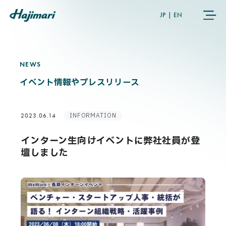
JP
|
EN
NEWS
N
E
W
S
COMPANY
イベント情報やプレスリリース
SERVICES
INFORMATION
2023.06.14
NEWS
インターン生向けイベントに弊社社員が登
壇しました
USER’S VOICE
MEMBERS