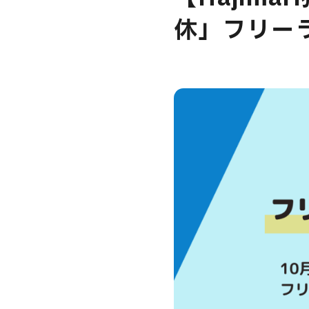
休」フリー
USER’S VOIC
MEMBERS
CAREERS
CONTACT