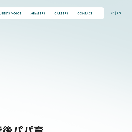
JP
|
EN
USER’S VOICE
MEMBERS
CAREERS
CONTACT
「産後パパ育