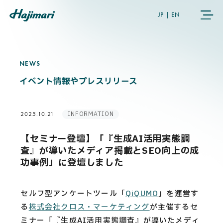
JP
|
EN
NEWS
N
E
W
S
COMPANY
イベント情報やプレスリリース
SERVICES
INFORMATION
2025.10.21
NEWS
【セミナー登壇】「『生成AI活用実態調
査』が導いたメディア掲載とSEO向上の成
USER’S VOICE
功事例」に登壇しました
MEMBERS
セルフ型アンケートツール「
QiQUMO
」を運営す
る
株式会社クロス・マーケティング
が主催するセ
ミナー「『生成AI活用実態調査』が導いたメディ