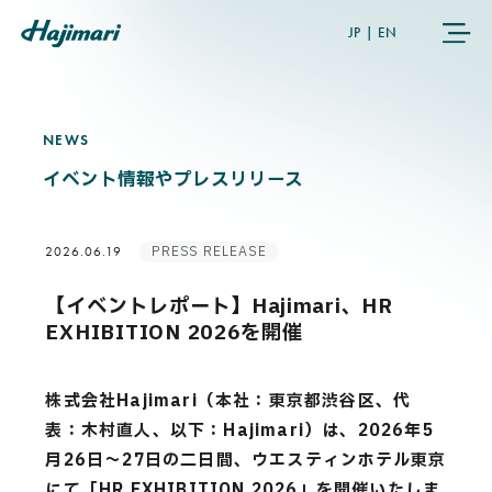
JP
|
EN
NEWS
N
E
W
S
COMPANY
イベント情報やプレスリリース
SERVICES
PRESS RELEASE
2026.06.19
NEWS
【イベントレポート】Hajimari、HR
EXHIBITION 2026を開催
USER’S VOICE
株式会社Hajimari（本社：東京都渋谷区、代
MEMBERS
表：木村直人、以下：Hajimari）は、2026年5
月26日〜27日の二日間、ウエスティンホテル東京
にて「HR EXHIBITION 2026」を開催いたしま