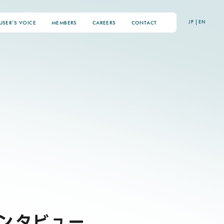
JP
|
EN
USER’S VOICE
MEMBERS
CAREERS
CONTACT
インタビュー