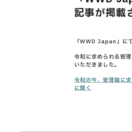
記事が掲載
USER’S VOIC
「WWD Japan」
MEMBERS
令和に求められる管理
いただきました。
令和の今、管理職に求
CAREERS
に聞く
CONTACT