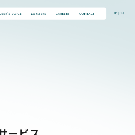
JP
|
EN
USER’S VOICE
MEMBERS
CAREERS
CONTACT
サービス