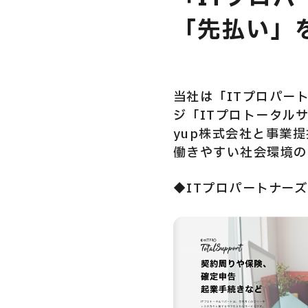
「先払い」
USER’S VOIC
当社は「ITプロパー
ジ「ITプロトータル
MEMBERS
yup株式会社と事業
働きやすい社会環境の
◆ITプロパートナー
CAREERS
CONTACT