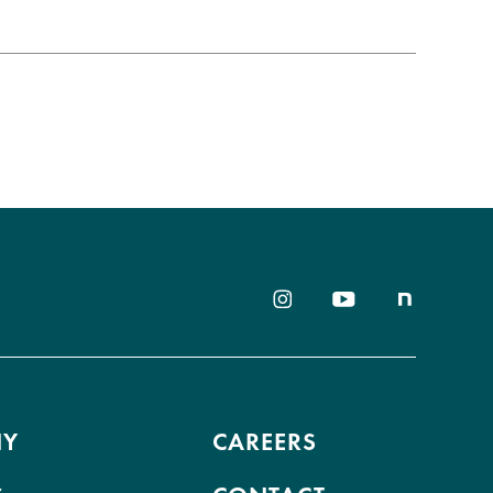
ス！
NY
CAREERS