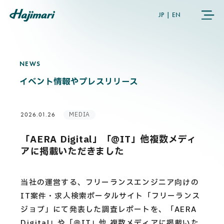
JP
|
EN
NEWS
N
E
W
S
COMPANY
イベント情報やプレスリリース
SERVICES
MEDIA
2026.01.26
NEWS
「AERA Digital」「@IT」他複数メディ
アに掲載いただきました
USER’S VOICE
当社の運営する、フリーランスエンジニア向けの
MEMBERS
IT案件・求人検索ポータルサイト「フリーランス
ジョブ」にて発表した調査レポートを、「AERA
Digital」や「@IT」他 複数メディアに掲載いた