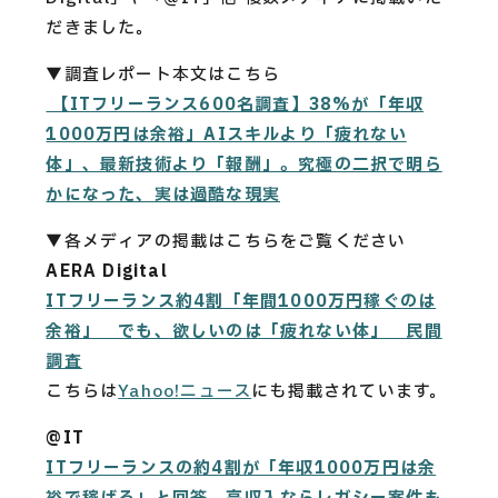
CAREERS
だきました。
CONTACT
▼調査レポート本文はこちら
【ITフリーランス600名調査】38%が「年収
1000万円は余裕」AIスキルより「疲れない
Privacy Policy
体」、最新技術より「報酬」。究極の二択で明ら
かになった、実は過酷な現実
Security Action
▼各メディアの掲載はこちらをご覧ください
AERA Digital
ITフリーランス約4割「年間1000万円稼ぐのは
余裕」 でも、欲しいのは「疲れない体」 民間
調査
こちらは
Yahoo!ニュース
にも掲載されています。
@IT
ITフリーランスの約4割が「年収1000万円は余