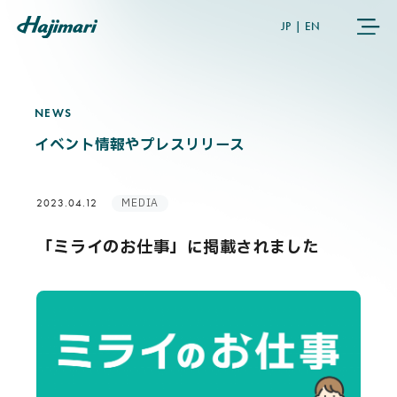
JP
|
EN
NEWS
N
E
W
S
COMPANY
イベント情報やプレスリリース
SERVICES
MEDIA
2023.04.12
NEWS
「ミライのお仕事」に掲載されました
USER’S VOICE
MEMBERS