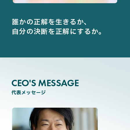
Privacy Policy
誰かの正解を生きるか、
Security Action
自分の決断を正解にするか。
CEO'S MESSAGE
C
E
O
'
S
M
E
S
S
A
G
E
代表メッセージ