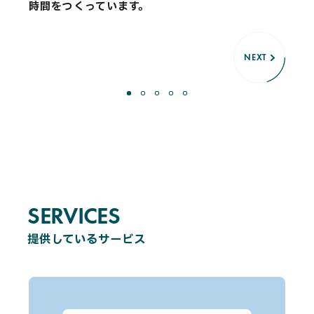
時間をつくっています。
NEXT
NEXT
NEXT
NEXT
NEXT
SERVICES
S
E
R
V
I
C
E
S
提供しているサービス