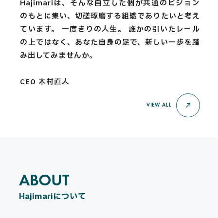
Hajimariは、そんな自立した個が共通のビジョン
のもとに集い、切磋琢磨する組織でありたいと考え
ています。 一度きりの人生。 誰かの引いたレール
の上ではなく、あなた自身の足で、新しい一歩を踏
み出してみませんか。
CEO 木村直人
VIEW ALL
ABOUT
A
B
O
U
T
Hajimariについて