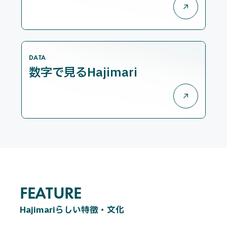
DATA
数字で見るHajimari
FEATURE
F
E
A
T
U
R
E
Hajimariらしい特徴・文化