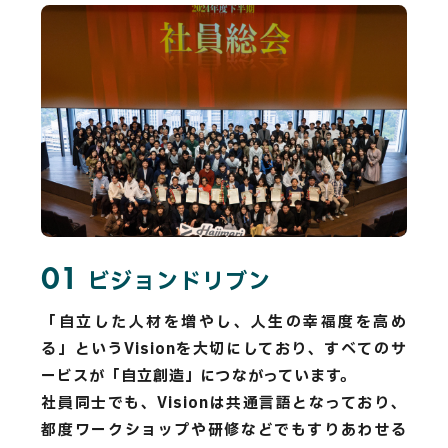
01
02
03
04
05
ビジョンドリブン
「自立した人材を増やし、人生の幸福度を高め
る」というVisionを大切にしており、すべてのサ
ービスが「自立創造」につながっています。
社員同士でも、Visionは共通言語となっており、
都度ワークショップや研修などでもすりあわせる