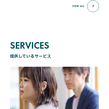
VIEW ALL
SERVICES
S
E
R
V
I
C
E
S
提供しているサービス