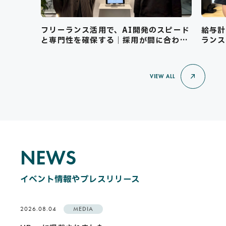
フリーランス活用で、AI開発のスピード
給与計
と専門性を確保する｜採用が間に合わな
ランス
い局面の乗り越え方
VIEW ALL
NEWS
N
E
W
S
イベント情報やプレスリリース
2026.08.04
MEDIA