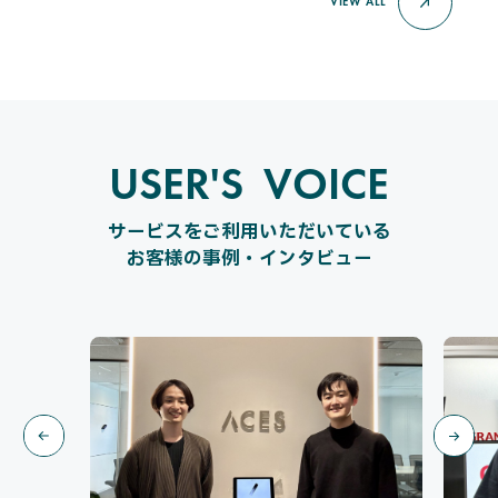
VIEW ALL
USER'S VOICE
U
S
E
R
'
S
V
O
I
C
E
サービスをご利用いただいている
お客様の事例・インタビュー