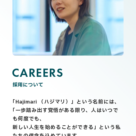
CAREERS
C
A
R
E
E
R
S
採用について
「Hajimari （ハジマリ）」という名前には、
「一歩踏み出す覚悟がある限り、人はいつで
も何度でも、
新しい人生を始めることができる」という私
たちの信念を込めています。