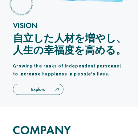
CAREERS
CONTACT
VISION
自立した人材を増やし、
自立した人材を増やし、
Privacy Policy
人生の幸福度を高める。
人生の幸福度を高める。
Security Action
G
r
o
w
i
n
g
t
h
e
r
a
n
k
s
o
f
i
n
d
e
p
e
n
d
e
n
t
p
e
r
s
o
n
n
e
l
t
o
i
n
c
r
e
a
s
e
h
a
p
p
i
n
e
s
s
i
n
p
e
o
p
l
e
'
s
l
i
v
e
s
.
Explore
COMPANY
C
O
M
P
A
N
Y