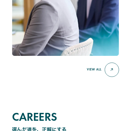
VIEW ALL
CAREERS
C
A
R
E
E
R
S
選んだ道を、正解にする