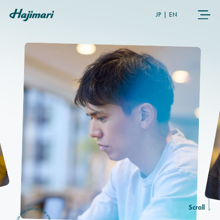
JP
|
EN
COMPANY
SERVICES
NEWS
USER’S VOICE
MEMBERS
Scroll